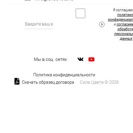
Я соглашаю
политик
конфиденциал
и
согласие
обработк
персональ
данных
Мы в соц. сетях
Политика конфиденциальности
Сила Цвета © 2026
Скачать образец договора