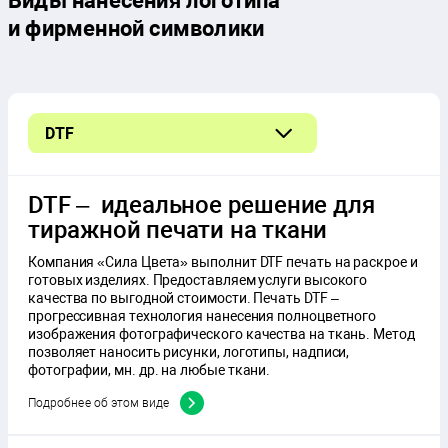
Виды нанесения логотипа
и фирменной символики
DTF
DTG
DTF – идеальное решение для
Сублимационная печать
тиражной печати на ткани
Термотрансферная печать
Компания «Сила Цвета» выполнит DTF печать на раскрое и
готовых изделиях. Предоставляем услуги высокого
качества по выгодной стоимости. Печать DTF –
прогрессивная технология нанесения полноцветного
изображения фотографического качества на ткань. Метод
позволяет наносить рисунки, логотипы, надписи,
фотографии, мн. др. на любые ткани.
Подробнее об этом виде