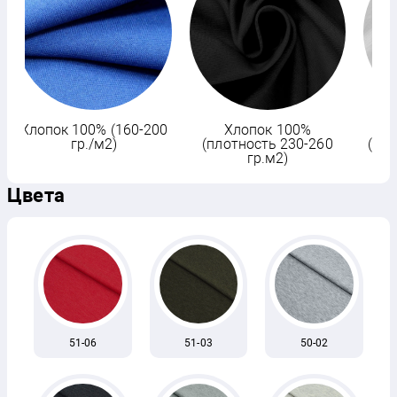
Хлопок 100% (160-200
Хлопок 100%
гр./м2)
(плотность 230-260
(пло
гр.м2)
Цвета
51-06
51-03
50-02