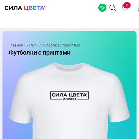
0
Поиск
Перейти
к
Главная
/
Услуги
/
Футболки с принтами
содержимому
Футболки с
принтами