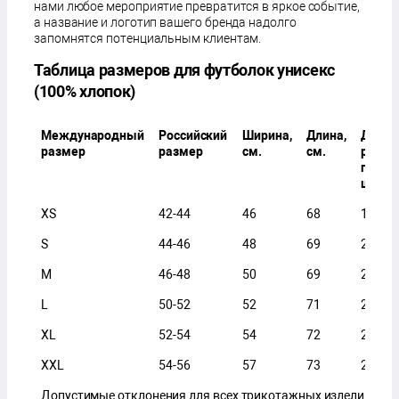
нами любое мероприятие превратится в яркое событие,
а название и логотип вашего бренда надолго
запомнятся потенциальным клиентам.
Таблица размеров для футболок унисекс
(100% хлопок)
Международный
Российский
Ширина,
Длина,
Длина
размер
размер
см.
см.
рукава
плече
шва, с
XS
42-44
46
68
18
S
44-46
48
69
20
M
46-48
50
69
20
L
50-52
52
71
21
XL
52-54
54
72
21
XXL
54-56
57
73
21
Допустимые отклонения для всех трикотажных изделий,