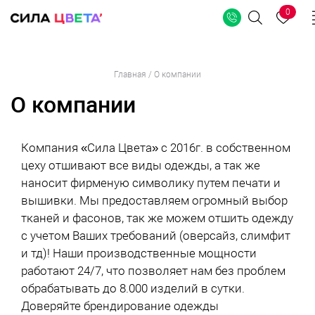
0
Поиск
Перейти
Главная
/
О компании
к
О компании
содержимому
Компания «Сила Цвета» с 2016г. в собственном
цеху отшивают все виды одежды, а так же
наносит фирменую символику путем печати и
вышивки. Мы предоставляем огромный выбор
тканей и фасонов, так же можем отшить одежду
с учетом Ваших требований (оверсайз, слимфит
и тд)! Наши производственные мощности
работают 24/7, что позволяет нам без проблем
обрабатывать до 8.000 изделий в сутки.
Доверяйте брендирование одежды