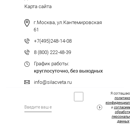
Карта сайта
г.Москва, ул.Кантемировская
61
+7(495)248-14-08
8 (800) 222-48-39
График работы:
круглосуточно, без выходных
info@silacveta.ru
Я соглашаю
политик
конфиденциал
и
согласие
обработк
персональ
данных