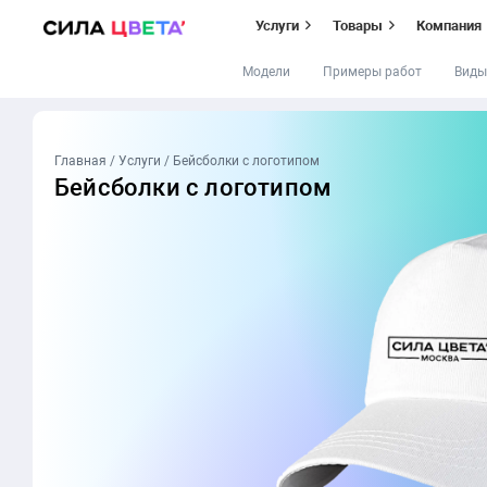
Услуги
Товары
Компания
Модели
Примеры работ
Виды
Перейти
к
содержимому
Главная
/
Услуги
/
Бейсболки с логотипом
Бейсболки с
логотипом