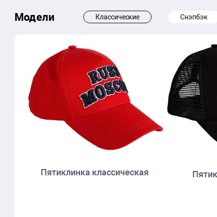
Модели
Классические
Снэпбэк
Пятиклинка классическая
Пятик