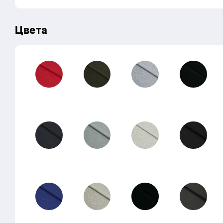
Цвета
51-06
51-03
50-02
40-01
51-05
50-04
50-01
30-03
51-04
50-03
40-02
30-02