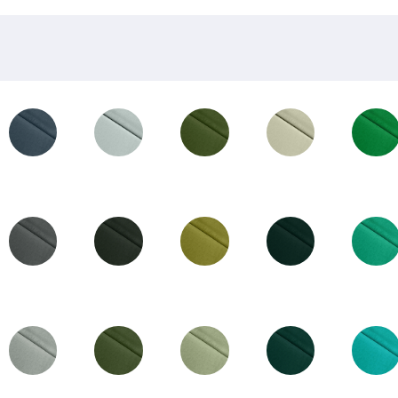
30-01
29-01
28-01
26-01
24-03
29-03
28-03
27-01
25-02
24-02
29-02
28-02
26-02
25-01
24-01