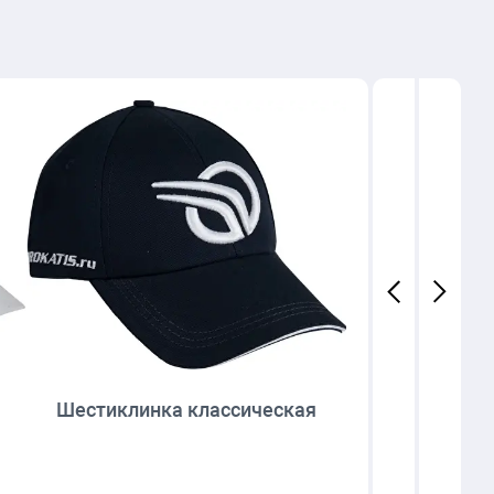
Сем
Шестиклинка классическая