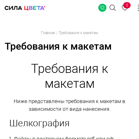
0
Поиск
Перейти
Главная
/
Требования к макетам
к
Требования к макетам
содержимому
Требования к
макетам
Ниже представлены требования к макетам в
зависимости от вида нанесения.
Шелкография
Файлы в векторном формате pdf или cdr.