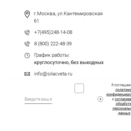
г.Москва, ул.Кантемировская
61
+7(495)248-14-08
8 (800) 222-48-39
График работы:
круглосуточно, без выходных
info@silacveta.ru
Я соглашаю
политик
конфиденциал
и
согласие
обработк
персональ
данных