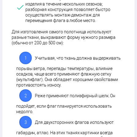
изделия в течение нескольких сезонов;
разборная конструкция позволяет быстро
осуществлять монтаж-демонтаж для
перемещения флага в любое место.
Для изготовления самого полотнища используют
разные ткани, выкраивают форму нужного размера
(обычно от 200 до 500 см):
Учитывая, что ткань должна выдерживать
порывы ветра, перепады температуры, влияние
осадков, чаще всего применяют флажную сетку
(мультифлаг). Она обладает хорошими свойствами
противостоять износу.
Реже применяют полиэфирный шелк. Он
подойдет, если флаг планируется использовать
недолго.
Для двухсторонних флагов используют
габардин, атлас. На этих тканях картинки всегда