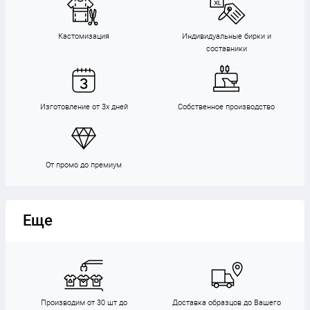
Кастомизация
Индивидуальные бирки и
составники
Изготовление от 3х дней
Собственное производство
От промо до премиум
Еще
Производим от 30 шт до
Доставка образцов до Вашего