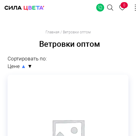
0
Поиск
Перейти
Главная
/
Ветровки оптом
к
Ветровки оптом
содержимому
Сортировать по:
Цене
▲
▼