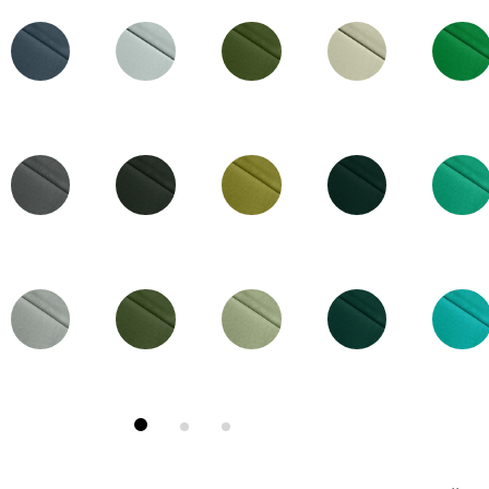
30-01
29-01
28-01
26-01
24-03
29-03
28-03
27-01
25-02
24-02
29-02
28-02
26-02
25-01
24-01