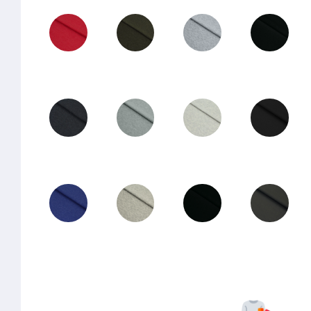
51-06
51-03
50-02
40-01
51-05
50-04
50-01
30-03
51-04
50-03
40-02
30-02