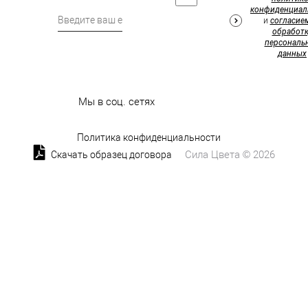
конфиденциал
и
согласие
обработк
персональ
данных
Мы в соц. сетях
Политика конфиденциальности
Сила Цвета © 2026
Скачать образец договора