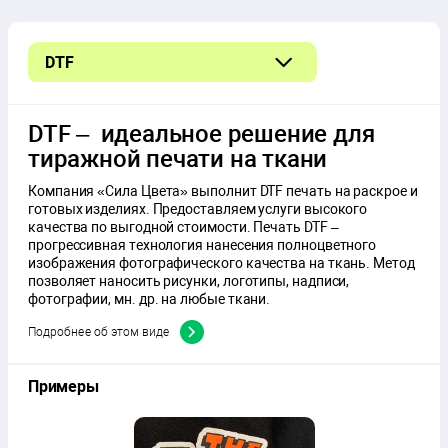
DTF
DTG
DTF – идеальное решение для
Вышивка
тиражной печати на ткани
Термотрансферная печать
Компания «Сила Цвета» выполнит DTF печать на раскрое и
готовых изделиях. Предоставляем услуги высокого
Шелкография
качества по выгодной стоимости. Печать DTF –
прогрессивная технология нанесения полноцветного
изображения фотографического качества на ткань. Метод
Шелкотрансфер
позволяет наносить рисунки, логотипы, надписи,
фотографии, мн. др. на любые ткани.
Подробнее об этом виде
Примеры