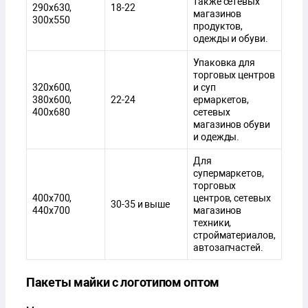
также сетевых
290х630,
18-22
магазинов
300х550
продуктов,
одежды и обуви.
Упаковка для
торговых центров
320х600,
и суп
380х600,
22-24
ермаркетов,
400х680
сетевых
магазинов обуви
и одежды.
Для
супермаркетов,
торговых
400х700,
центров, сетевых
30-35 и выше
440х700
магазинов
техники,
стройматериалов,
автозапчастей.
Пакеты майки с логотипом оптом