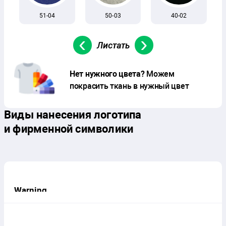
51-04
50-03
40-02
‹
›
Нет нужного цвета?
Можем
покрасить ткань в нужный цвет
Виды нанесения логотипа
и фирменной символики
Warning
: foreach() argument must be of type
array|object, string given in