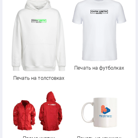
П
Печать на футболках
Печать на толстовках