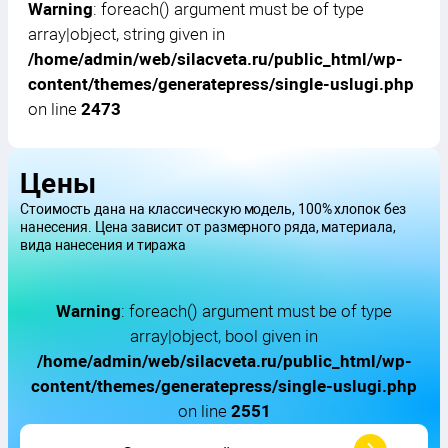
/home/admin/web/silacveta.ru/public
Warning
: foreach() argument must be of type
_html/wp-
array|object, string given in
content/themes/generatepress/single
/home/admin/web/silacveta.ru/public_html/wp-
-uslugi.php
content/themes/generatepress/single-uslugi.php
on line
on line
2473
2467
Цены
Стоимость дана на классическую модель, 100% хлопок без
нанесения. Цена зависит от размерного ряда, материала,
вида нанесения и тиража
Warning
: foreach() argument must be of type
array|object, bool given in
/home/admin/web/silacveta.ru/public_html/wp-
content/themes/generatepress/single-uslugi.php
on line
2551