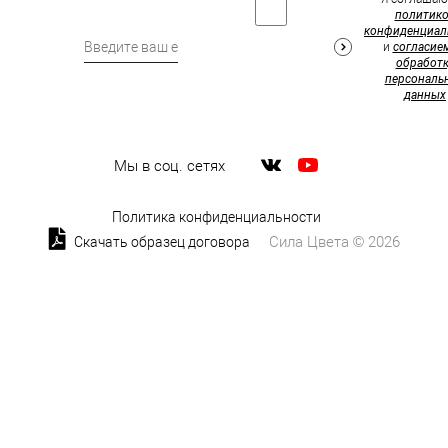
политик
конфиденциал
и
согласие
обработк
персональ
данных
Мы в соц. сетях
Политика конфиденциальности
Сила Цвета © 2026
Скачать образец договора