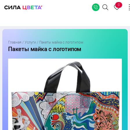
0
Поиск
Перейти
к
Главная
/
Услуги
/
Пакеты майка с логотипом
содержимому
Пакеты майка
с логотипом