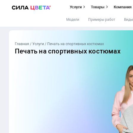
Услуги
Товары
Компания
Модели
Примеры работ
Виды
Перейти
к
содержимому
Главная
/
Услуги
/
Печать на спортивных костюмах
Печать на
спортивных костюмах