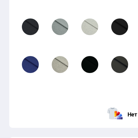
51-06
51-03
50-02
40-01
51-05
50-04
50-01
30-03
51-04
50-03
40-02
30-02
Нет