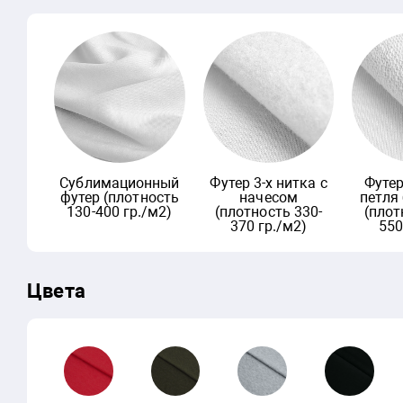
Сублимационный
Футер 3-х нитка с
Футер
футер (плотность
начесом
петля
130-400 гр./м2)
(плотность 330-
(плот
370 гр./м2)
550
Цвета