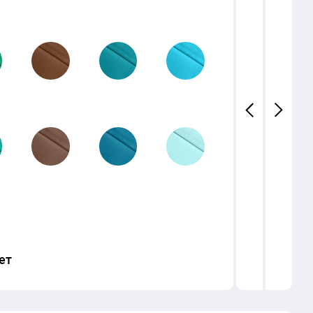
23-03
22-02
21-03
20-04
23-02
22-01
21-02
20-03
23-01
21-04
21-01
20-02
ет