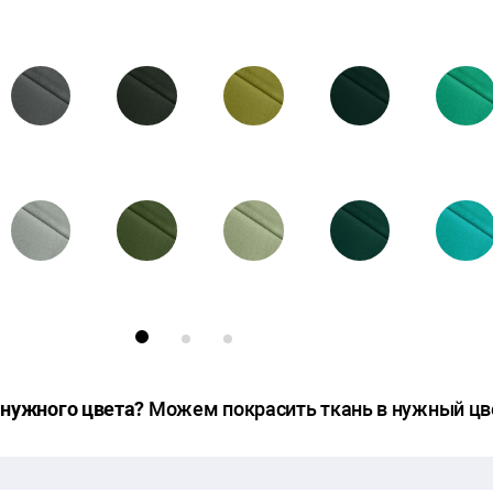
30-01
29-01
28-01
26-01
24-03
29-03
28-03
27-01
25-02
24-02
29-02
28-02
26-02
25-01
24-01
 нужного цвета?
Можем покрасить ткань в нужный цв