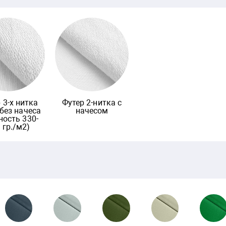
 3-х нитка
Футер 2-нитка с
 без начеса
начесом
ность 330-
 гр./м2)