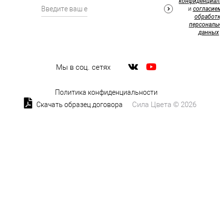
конфиденциал
и
согласие
обработк
персональ
данных
Мы в соц. сетях
Политика конфиденциальности
Сила Цвета © 2026
Скачать образец договора