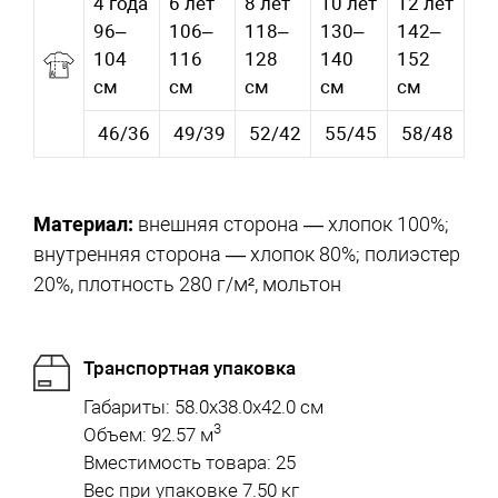
4 года
6 лет
8 лет
10 лет
12 лет
96–
106–
118–
130–
142–
104
116
128
140
152
см
см
см
см
см
46/36
49/39
52/42
55/45
58/48
Материал:
внешняя сторона — хлопок 100%;
внутренняя сторона — хлопок 80%; полиэстер
20%, плотность 280 г/м², мольтон
Транспортная упаковка
Габариты: 58.0x38.0x42.0 см
3
Объем: 92.57 м
Вместимость товара: 25
Вес при упаковке 7.50 кг