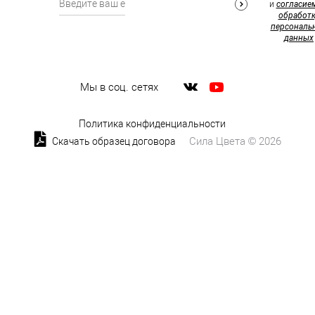
и
согласие
обработк
персональ
данных
Мы в соц. сетях
Политика конфиденциальности
Сила Цвета © 2026
Скачать образец договора