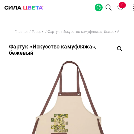
0
Поиск
Перейти
Главная
/
Товары
/
Фартук «Искусство камуфляжа», бежевый
к
содержимому
Фартук «Искусство камуфляжа»,
бежевый