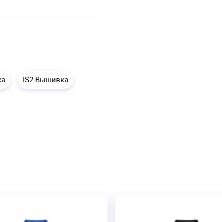
ка
IS2 Вышивка