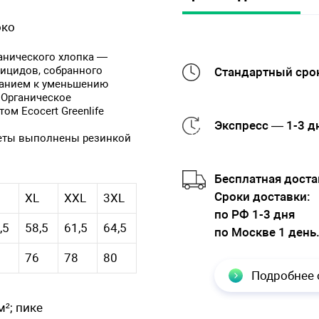
око
ганического хлопка —
ицидов, собранного
Стандартный срок
манием к уменьшению
 Органическое
м Ecocert Greenlife
Экспресс — 1-3 д
жеты выполнены резинкой
Бесплатная доста
Cроки доставки:
XL
XXL
3XL
по РФ 1-3 дня
,5
58,5
61,5
64,5
по Москве 1 день
76
78
80
Подробнее 
м²; пике