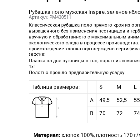
Рубашка поло мужская Inspire, зеленое ябл
Артикул: PM430511
Классическая рубашка поло прямого кроя из ор
выращенного без применения пестицидов и герб
вручную и обработанного с максимальным вни
экологического следа в процессе производства.
происхождение хлопка подтверждено сертификато
OCS100.
Планка на две пуговицы в тон, воротник и ман
1х1.
Полотно прошло предварительную усадку.
Таблица размеров:
S
M
L
А
49,5
52,5
55
В
70
72
74
Материал:
хлопок 100%, плотность 170 г/