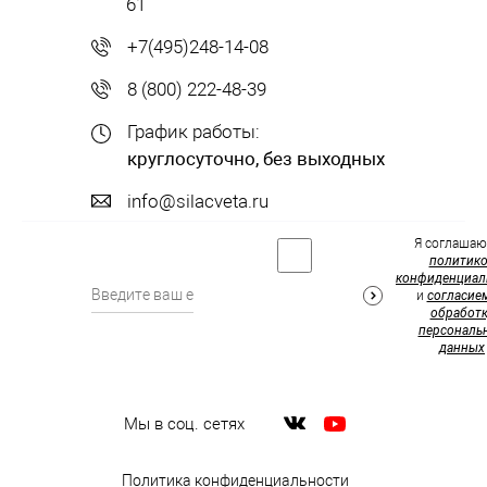
61
+7(495)248-14-08
8 (800) 222-48-39
График работы:
круглосуточно, без выходных
info@silacveta.ru
Я соглашаю
политик
конфиденциал
и
согласие
обработк
персональ
данных
Мы в соц. сетях
Политика конфиденциальности