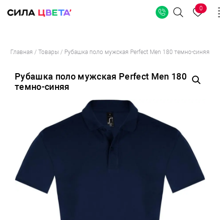
0
Поиск
Перейти
Главная
/
Товары
/
Рубашка поло мужская Perfect Men 180 темно-синяя
к
содержимому
Рубашка поло мужская Perfect Men 180
темно-синяя