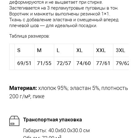
деформируются и не выцветает при стирке.
Застегивается на 3 перламутровые пуговицы в тон.
Воротник и манжеты выполнены резинкой 1×1.
Ткань с добавление эластана и смещенный вперед
плечевой шов — для идеальной посадки.
Таблица размеров:
S
M
L
XL
XXL
3XL
69/51
71/55
72/57
74/60
77/61
79/62
Материал:
хлопок 95%; эластан 5%, плотность
200 г/м²; пике
Транспортная упаковка
Габариты: 40.0x60.0x30.0 см
3