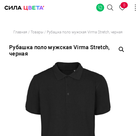
0
Поиск
Перейти
Главная
/
Товары
/
Рубашка поло мужская Virma Stretch, черная
к
содержимому
Рубашка поло мужская Virma Stretch,
черная