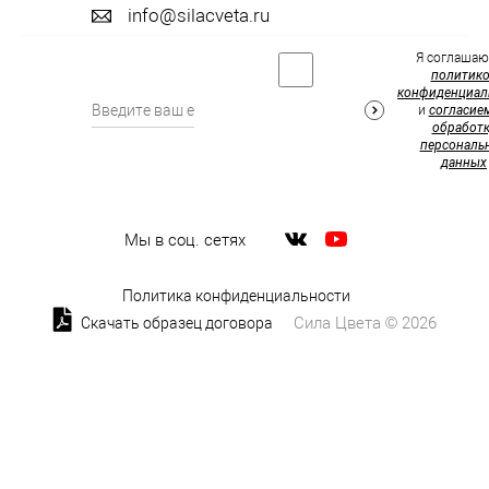
info@silacveta.ru
Я соглашаю
политик
конфиденциал
и
согласие
обработк
персональ
данных
Мы в соц. сетях
Политика конфиденциальности
Сила Цвета © 2026
Скачать образец договора