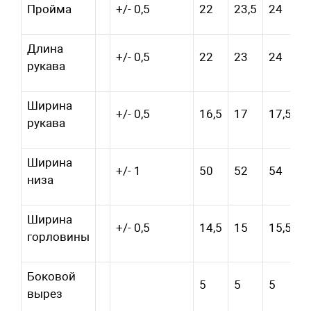
Пройма
+/- 0,5
22
23,5
24
2
Длина
+/- 0,5
22
23
24
2
рукава
Ширина
+/- 0,5
16,5
17
17,5
1
рукава
Ширина
+/- 1
50
52
54
5
низа
Ширина
+/- 0,5
14,5
15
15,5
1
горловины
Боковой
5
5
5
5
вырез