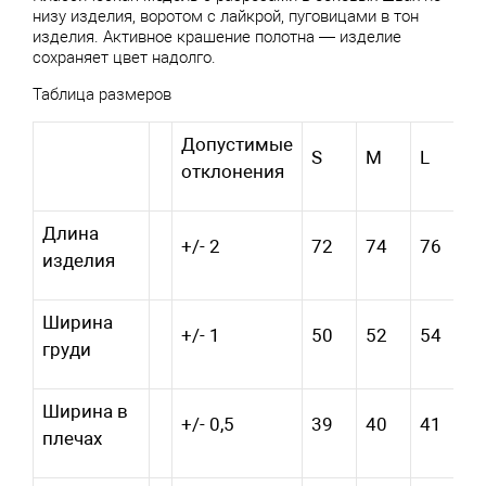
низу изделия, воротом с лайкрой, пуговицами в тон
изделия. Активное крашение полотна — изделие
сохраняет цвет надолго.
Таблица размеров
Допустимые
S
M
L
X
отклонения
Длина
+/- 2
72
74
76
7
изделия
Ширина
+/- 1
50
52
54
5
груди
Ширина в
+/- 0,5
39
40
41
4
плечах