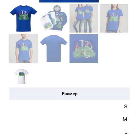
Размер
S
M
L