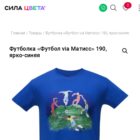
0
Поиск
Перейти
Главная
/
Товары
/
Футболка «Футбол via Матисс» 190, ярко-синяя
к
содержимому
Футболка «Футбол via Матисс» 190,
ярко-синяя