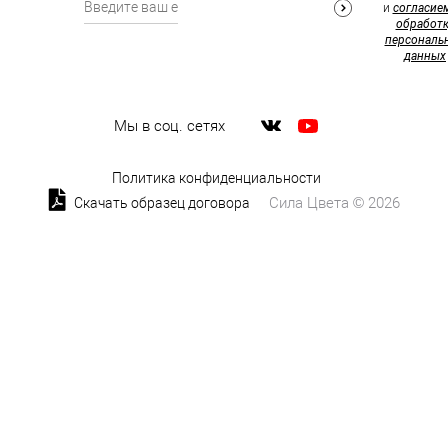
и
согласие
обработк
персональ
данных
Мы в соц. сетях
Политика конфиденциальности
Сила Цвета © 2026
Скачать образец договора