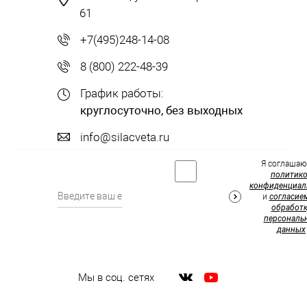
61
+7(495)248-14-08
8 (800) 222-48-39
График работы:
круглосуточно, без выходных
info@silacveta.ru
Я соглашаю
политик
конфиденциал
и
согласие
обработк
персональ
данных
Мы в соц. сетях