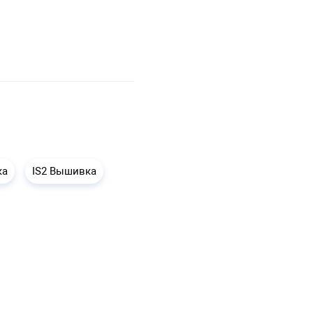
ка
IS2 Вышивка