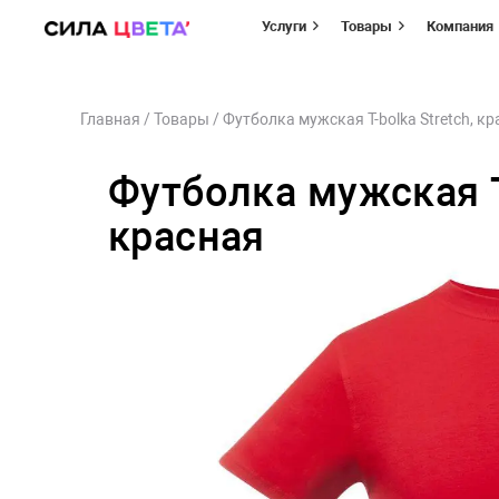
Услуги
Товары
Компания
Перейти
Главная
/
Товары
/
Футболка мужская T-bolka Stretch, к
к
содержимому
Футболка мужская T-
красная