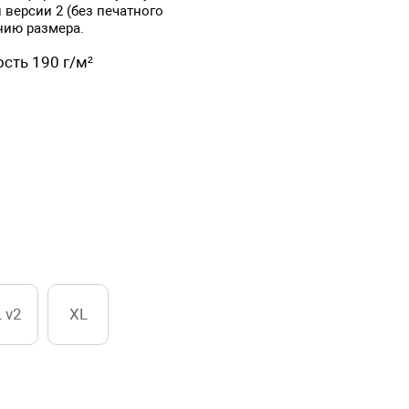
 версии 2 (без печатного
нию размера.
сть 190 г/м²
L v2
XL