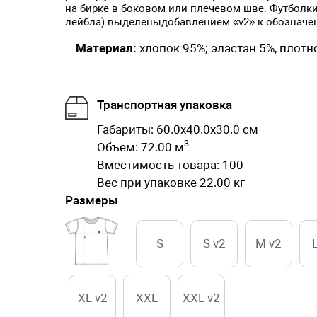
на бирке в боковом или плечевом шве. Футболки
лейбла) выделеныдобавлением «v2» к обозначе
Материал:
хлопок 95%; эластан 5%, плотно
Транспортная упаковка
Габариты: 60.0x40.0x30.0 см
3
Объем: 72.00 м
Вместимость товара: 100
Вес при упаковке 22.00 кг
Размеры
S
S v2
M v2
XL v2
XXL
XXL v2