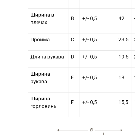
Ширина в
B
+/- 0,5
42
плечах
Пройма
C
+/- 0,5
23.5
Длина рукава
D
+/- 0,5
19.5
Ширина
E
+/- 0,5
18
рукава
Ширина
F
+/- 0,5
15,5
горловины