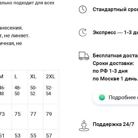
ально подходит для всех
Стандартный срок
анесения.
Экспресс — 1-3 д
, не линяет.
ичная, не
Бесплатная доста
Cроки доставки:
по РФ 1-3 дня
M
L
XL
2XL
по Москве 1 день
46-
48-
50-
52-
48
50
52
54
Подробнее 
73
75
77
79
Поддержка 24/7
51
53
55
57