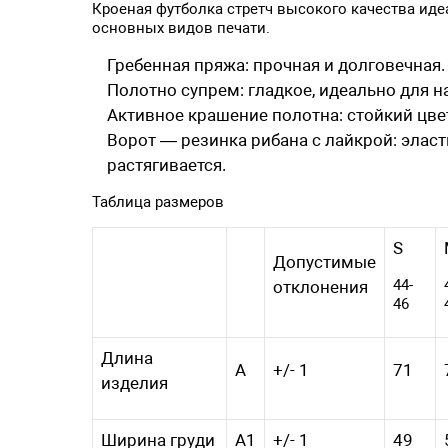
Кроеная футболка стретч высокого качества иде
основных видов печати.
Гребенная пряжа: прочная и долговечная.
Полотно супрем: гладкое, идеально для н
Активное крашение полотна: стойкий цвет
Ворот — резинка рибана с лайкрой: эласт
растягивается.
Таблица размеров
S
Допустимые
44-
отклонения
46
Длина
A
+/- 1
71
изделия
Ширина груди
A1
+/- 1
49