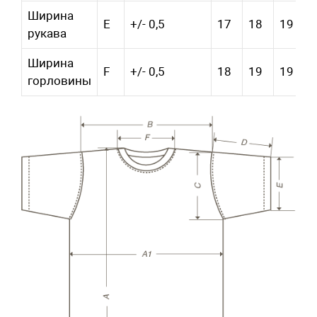
Ширина
E
+/- 0,5
17
18
19
рукава
Ширина
F
+/- 0,5
18
19
19
горловины