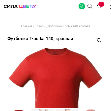
0
Поиск
Перейти
Главная
/
Товары
/
Футболка T-bolka 140, красная
к
содержимому
Футболка T-bolka 140, красная