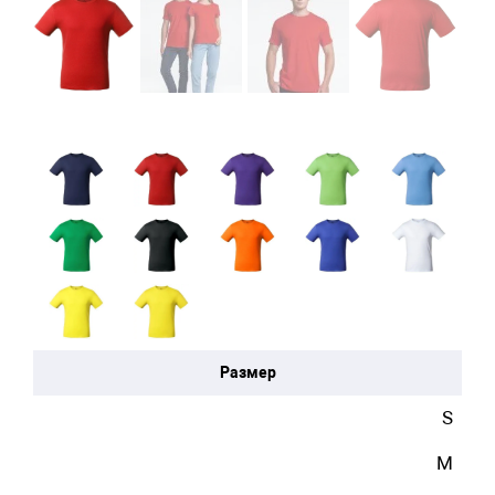
Размер
S
M