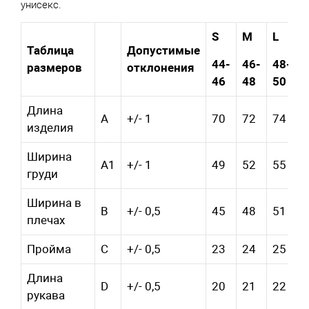
унисекс.
S
M
L
Таблица
Допустимые
44-
46-
48-
5
размеров
отклонения
46
48
50
Длина
A
+/- 1
70
72
74
изделия
Ширина
A1
+/- 1
49
52
55
груди
Ширина в
B
+/- 0,5
45
48
51
плечах
Пройма
C
+/- 0,5
23
24
25
Длина
D
+/- 0,5
20
21
22
рукава