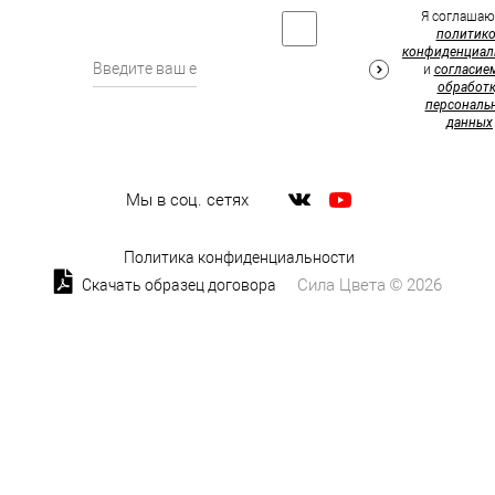
Я соглашаю
политик
конфиденциал
и
согласие
обработк
персональ
данных
Мы в соц. сетях
Политика конфиденциальности
Сила Цвета © 2026
Скачать образец договора