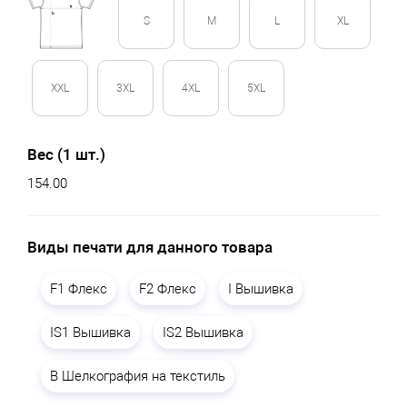
S
M
L
XL
XXL
3XL
4XL
5XL
Вес (1 шт.)
154.00
Виды печати для данного товара
F1 Флекс
F2 Флекс
I Вышивка
IS1 Вышивка
IS2 Вышивка
B Шелкография на текстиль