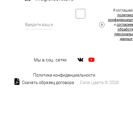
Я соглашаю
политик
конфиденциал
и
согласие
обработк
персональ
данных
Мы в соц. сетях
Политика конфиденциальности
Сила Цвета © 2026
Скачать образец договора