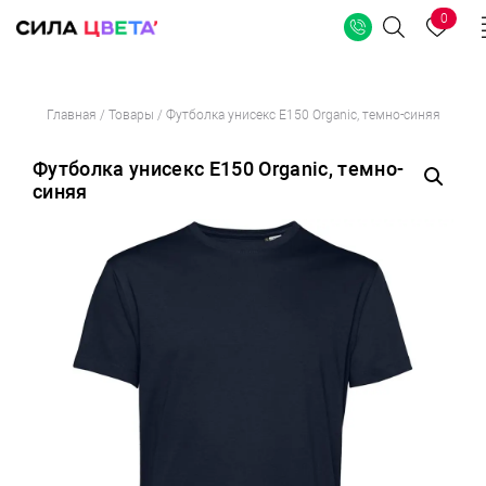
0
Поиск
Перейти
Главная
/
Товары
/
Футболка унисекс E150 Organic, темно-синяя
к
содержимому
Футболка унисекс E150 Organic, темно-
синяя