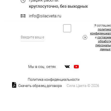
круглосуточно, без выходных
info@silacveta.ru
Я соглашаю
политик
конфиденциал
и
согласие
обработк
персональ
данных
Мы в соц. сетях
Политика конфиденциальности
Сила Цвета © 2026
Скачать образец договора