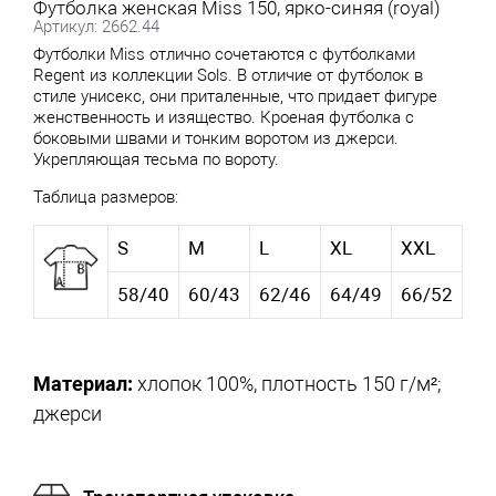
Футболка женская Miss 150, ярко-синяя (royal)
Артикул: 2662.44
Футболки Miss отлично сочетаются с
футболками
Regent
из коллекции
Sols
. В отличие от футболок в
стиле унисекс, они приталенные, что придает фигуре
женственность и изящество. Кроеная футболка с
боковыми швами и тонким воротом из джерси.
Укрепляющая тесьма по вороту.
Таблица размеров:
S
M
L
XL
XXL
58/40
60/43
62/46
64/49
66/52
Материал:
хлопок 100%, плотность 150 г/м²;
джерси