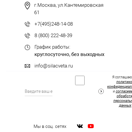
г.Москва, ул.Кантемировская
61
+7(495)248-14-08
8 (800) 222-48-39
График работы:
круглосуточно, без выходных
info@silacveta.ru
Я соглашаю
политик
конфиденциал
и
согласие
обработк
персональ
данных
Мы в соц. сетях