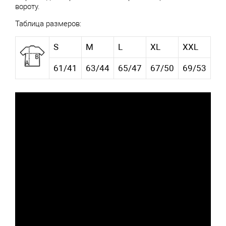
вороту.
Таблица размеров:
S
M
L
XL
XXL
61/41
63/44
65/47
67/50
69/53