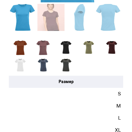
Размер
S
M
L
XL