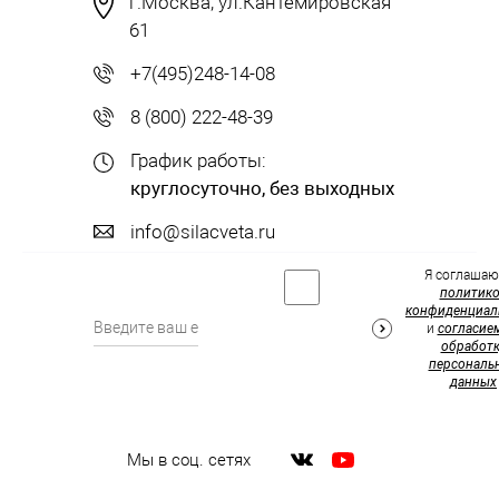
г.Москва, ул.Кантемировская
61
+7(495)248-14-08
8 (800) 222-48-39
График работы:
круглосуточно, без выходных
info@silacveta.ru
Я соглашаю
политик
конфиденциал
и
согласие
обработк
персональ
данных
Мы в соц. сетях