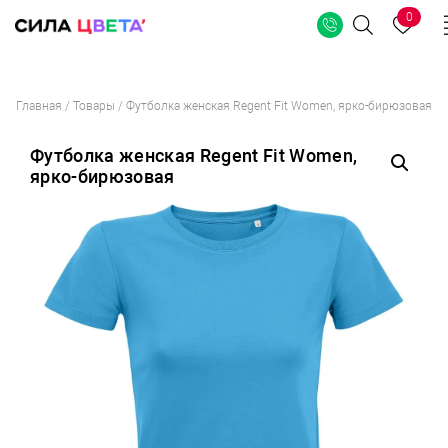
0
Поиск
Перейти
Главная
/
Товары
/
Футболка женская Regent Fit Women, ярко-бирюзовая
к
содержимому
Футболка женская Regent Fit Women,
ярко-бирюзовая