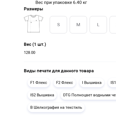
Вес при упаковке 6.40 кг
Размеры
S
M
L
Вес (1 шт.)
128.00
Виды печати для данного товара
F1 Флекс
F2 Флекс
I Вышивка
IS
IS2 Вышивка
DTG Полноцвет водными ч
B Шелкография на текстиль