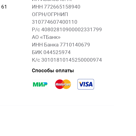
 61
ИНН 772665158940
ОГРН/ОГРНИП
310774607400110
Р/с 40802810900002331799
АО «ТБанк»
ИНН Банка 7710140679
БИК 044525974
К/с 30101810145250000974
Способы оплаты