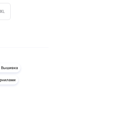
XL
1 Вышивка
ернилами