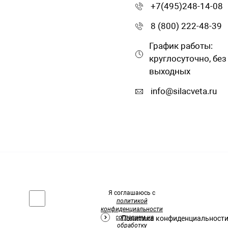
+7(495)248-14-08
8 (800) 222-48-39
График работы:
круглосуточно, без
выходных
info@silacveta.ru
Я соглашаюсь с
политикой
конфиденциальности
и
согласием на
Политика конфиденциальност
обработку