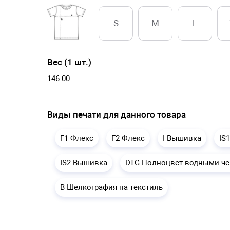
S
M
L
Вес (1 шт.)
146.00
Виды печати для данного товара
F1 Флекс
F2 Флекс
I Вышивка
IS
IS2 Вышивка
DTG Полноцвет водными ч
B Шелкография на текстиль