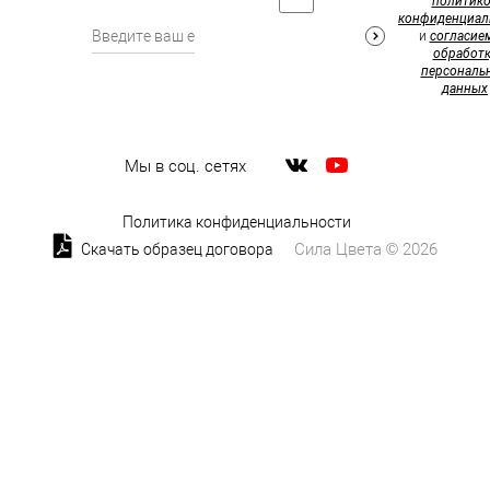
политик
конфиденциал
и
согласие
обработк
персональ
данных
Мы в соц. сетях
Политика конфиденциальности
Сила Цвета © 2026
Скачать образец договора