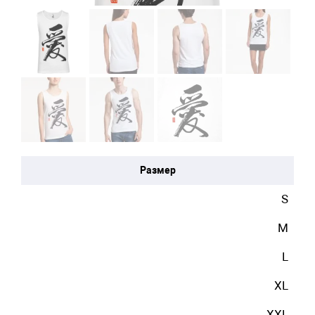
Размер
S
M
L
XL
XXL