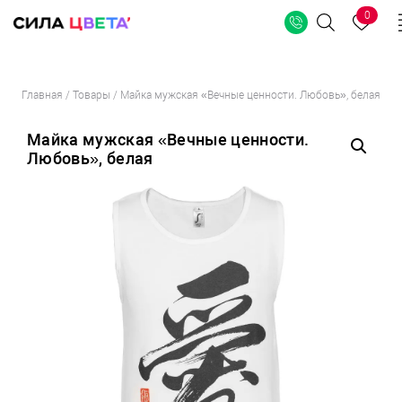
0
Поиск
Перейти
Главная
/
Товары
/
Майка мужская «Вечные ценности. Любовь», белая
к
содержимому
Майка мужская «Вечные ценности.
Любовь», белая