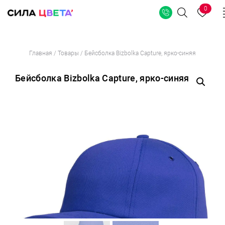
0
Поиск
Перейти
Главная
/
Товары
/
Бейсболка Bizbolka Capture, ярко-синяя
к
содержимому
Бейсболка Bizbolka Capture, ярко-синяя