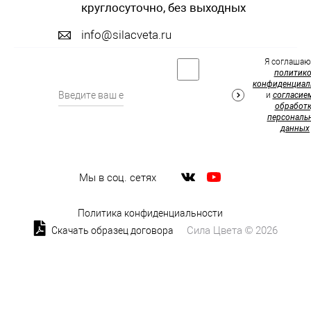
круглосуточно, без выходных
info@silacveta.ru
Я соглашаю
политик
конфиденциал
и
согласие
обработк
персональ
данных
Мы в соц. сетях
Политика конфиденциальности
Сила Цвета © 2026
Скачать образец договора