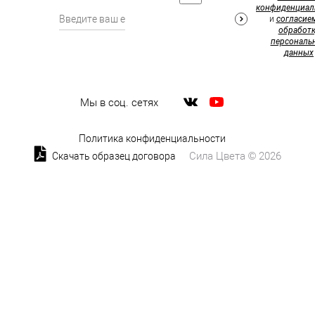
конфиденциал
и
согласие
обработк
персональ
данных
Мы в соц. сетях
Политика конфиденциальности
Сила Цвета © 2026
Скачать образец договора