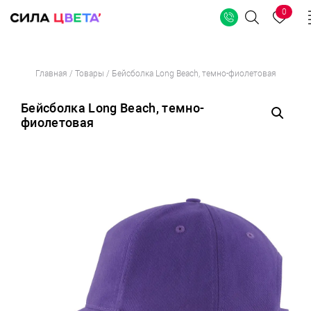
0
Поиск
Перейти
Главная
/
Товары
/
Бейсболка Long Beach, темно-фиолетовая
к
содержимому
Бейсболка Long Beach, темно-
фиолетовая