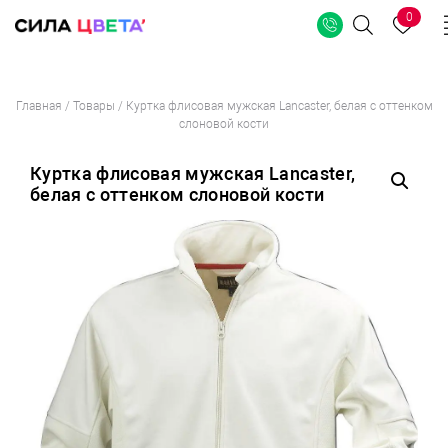
0
Поиск
Перейти
Главная
/
Товары
/
Куртка флисовая мужская Lancaster, белая с оттенком
к
слоновой кости
содержимому
Куртка флисовая мужская Lancaster,
белая с оттенком слоновой кости