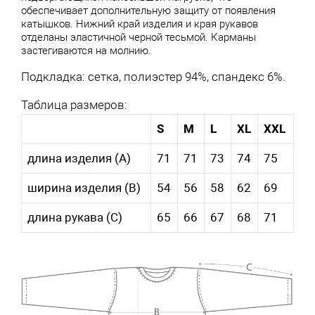
обеспечивает дополнительную защиту от появления
катышков. Нижний край изделия и края рукавов
отделаны эластичной черной тесьмой. Карманы
застегиваются на молнию.
Подкладка: сетка, полиэстер 94%, спандекс 6%.
Таблица размеров:
S
M
L
XL
XXL
длина изделия (A)
71
71
73
74
75
ширина изделия (B)
54
56
58
62
69
длина рукава (С)
65
66
67
68
71