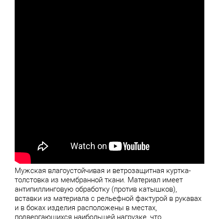
Мужская влагоустойчивая и ветрозащитная куртка-
толстовка из мембранной ткани. Материал имеет
антипиллинговую обработку (против катышков),
вставки из материала с рельефной фактурой в рукавах
и в боках изделия расположены в местах,
подвергающихся наибольшей нагрузке, что