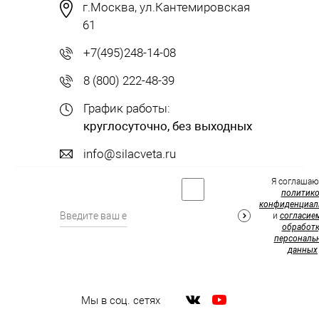
г.Москва, ул.Кантемировская
61
+7(495)248-14-08
8 (800) 222-48-39
График работы:
круглосуточно, без выходных
info@silacveta.ru
Я соглашаю
политик
конфиденциал
и
согласие
обработк
персональ
данных
Мы в соц. сетях