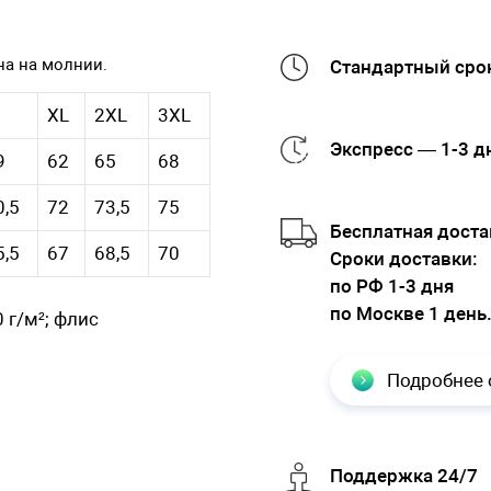
на на молнии.
Стандартный срок
XL
2XL
3XL
Экспресс — 1-3 д
9
62
65
68
0,5
72
73,5
75
Бесплатная доста
5,5
67
68,5
70
Cроки доставки:
по РФ 1-3 дня
по Москве 1 день
 г/м²; флис
Подробнее 
Поддержка 24/7