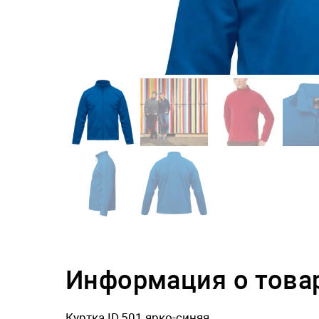
Информация о това
Куртка ID.501 ярко-синяя