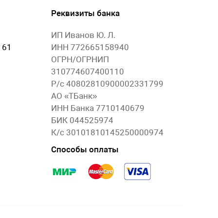
Реквизиты банка
ИП Иванов Ю. Л.
 61
ИНН 772665158940
ОГРН/ОГРНИП
310774607400110
Р/с 40802810900002331799
АО «ТБанк»
ИНН Банка 7710140679
БИК 044525974
К/с 30101810145250000974
Способы оплаты