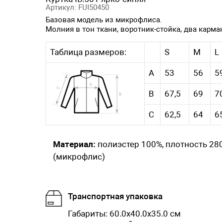
Артикул: FUI50450
Базовая модель из микрофлиса.
Молния в тон ткани, воротник-стойка, два карма
Таблица размеров:
S
M
L
А
53
56
5
B
67,5
69
7
C
62,5
64
6
Материал:
полиэстер 100%, плотность 280
(микрофлис)
Транспортная упаковка
Габариты: 60.0x40.0x35.0 см