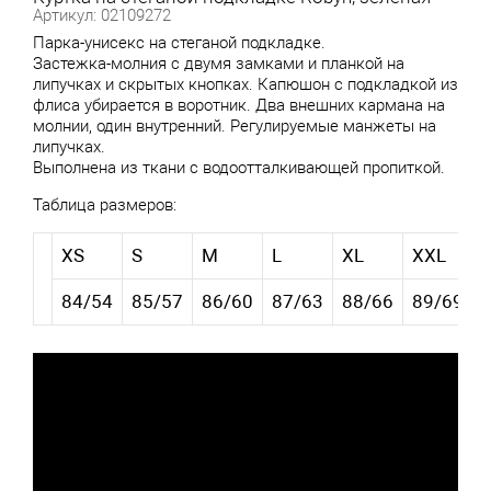
Артикул: 02109272
Парка-унисекс на стеганой подкладке.
Застежка-молния с двумя замками и планкой на
липучках и скрытых кнопках. Капюшон с подкладкой из
флиса убирается в воротник. Два внешних кармана на
молнии, один внутренний. Регулируемые манжеты на
липучках.
Выполнена из ткани с водоотталкивающей пропиткой.
Таблица размеров:
XS
S
M
L
XL
XXL
84/54
85/57
86/60
87/63
88/66
89/69