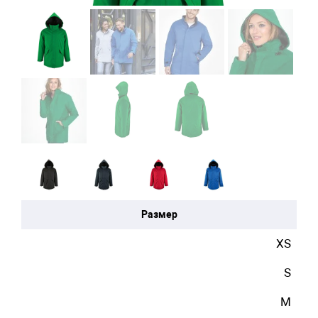
Размер
XS
S
M