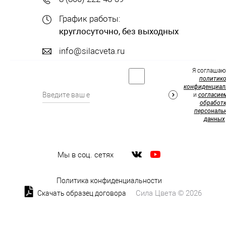
График работы:
круглосуточно, без выходных
info@silacveta.ru
Я соглашаю
политик
конфиденциал
и
согласие
обработк
персональ
данных
Мы в соц. сетях
Политика конфиденциальности
Сила Цвета © 2026
Скачать образец договора