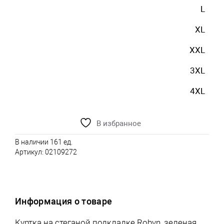
L
XL
XXL
3XL
4XL
В избранное
В наличии 161 ед.
Артикул:
02109272
Информация о товаре
Куртка на стеганой подкладке Robyn, зеленая