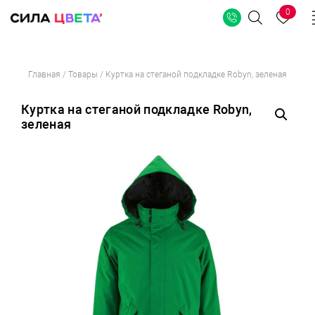
0
Поиск
Перейти
Главная
/
Товары
/
Куртка на стеганой подкладке Robyn, зеленая
к
содержимому
Куртка на стеганой подкладке Robyn,
зеленая