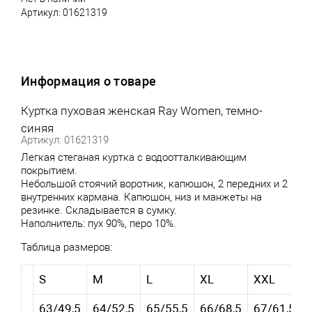
Артикул:
01621319
Информация о товаре
Куртка пуховая женская Ray Women, темно-
синяя
Артикул: 01621319
Легкая стеганая куртка с водоотталкивающим
покрытием.
Небольшой стоячий воротник, капюшон, 2 передних и 2
внутренних кармана. Капюшон, низ и манжеты на
резинке. Складывается в сумку.
Наполнитель: пух 90%, перо 10%.
Таблица размеров:
S
M
L
XL
XXL
63/49,5
64/52,5
65/55,5
66/68,5
67/61,5