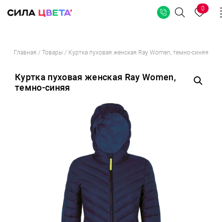
0
Поиск
Перейти
Главная
/
Товары
/
Куртка пуховая женская Ray Women, темно-синяя
к
содержимому
Куртка пуховая женская Ray Women,
темно-синяя