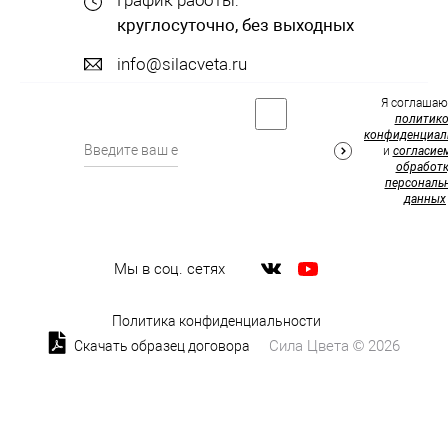
круглосуточно, без выходных
info@silacveta.ru
Я соглашаю
политик
конфиденциал
и
согласие
обработк
персональ
данных
Мы в соц. сетях
Политика конфиденциальности
Сила Цвета © 2026
Скачать образец договора