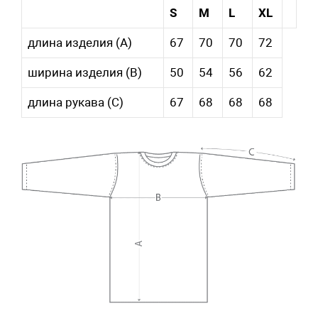
S
M
L
XL
длина изделия (A)
67
70
70
72
ширина изделия (B)
50
54
56
62
длина рукава (С)
67
68
68
68