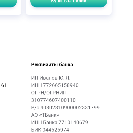
Купить в 1 клик
Реквизиты банка
ИП Иванов Ю. Л.
 61
ИНН 772665158940
ОГРН/ОГРНИП
310774607400110
Р/с 40802810900002331799
АО «ТБанк»
ИНН Банка 7710140679
БИК 044525974