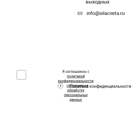
выходных
info@silacveta.ru
Я соглашаюсь с
политикой
конфиденциальности
и
согласием на
Политика конфиденциальност
обработку
персональных
данных