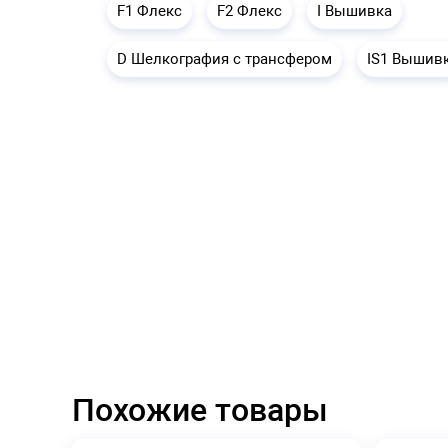
F1 Флекс
F2 Флекс
I Вышивка
D Шелкография с трансфером
IS1 Вышив
Похожие товары