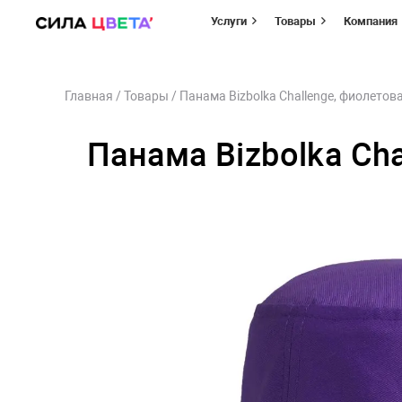
Услуги
Товары
Компания
Перейти
Главная
/
Товары
/
Панама Bizbolka Challenge, фиолетов
к
содержимому
Панама Bizbolka Ch