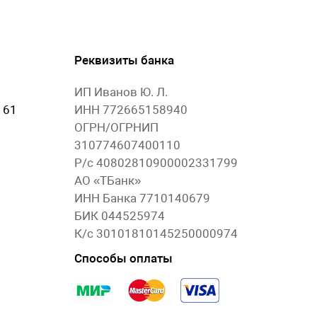
Реквизиты банка
ИП Иванов Ю. Л.
 61
ИНН 772665158940
ОГРН/ОГРНИП
310774607400110
Р/с 40802810900002331799
АО «ТБанк»
ИНН Банка 7710140679
БИК 044525974
К/с 30101810145250000974
Способы оплаты