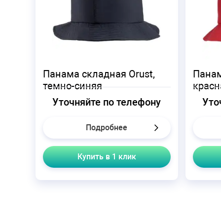
Панама складная Orust,
Панам
темно-синяя
красн
Уточняйте по телефону
Уто
Подробнее
Купить в 1 клик