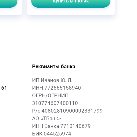
Купить в 1 клик
Реквизиты банка
ИП Иванов Ю. Л.
 61
ИНН 772665158940
ОГРН/ОГРНИП
310774607400110
Р/с 40802810900002331799
АО «ТБанк»
ИНН Банка 7710140679
БИК 044525974