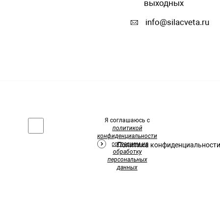
выходных
info@silacveta.ru
Я соглашаюсь с
политикой
конфиденциальности
и
согласием на
Политика конфиденциальност
обработку
персональных
данных