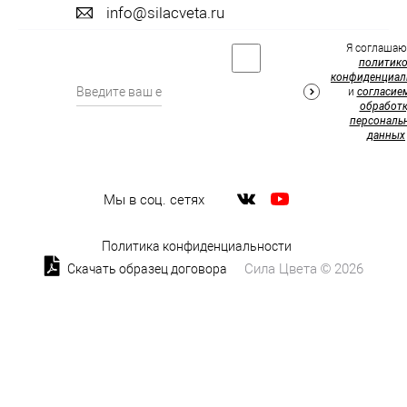
info@silacveta.ru
Я соглашаю
политик
конфиденциал
и
согласие
обработк
персональ
данных
Мы в соц. сетях
Политика конфиденциальности
Сила Цвета © 2026
Скачать образец договора