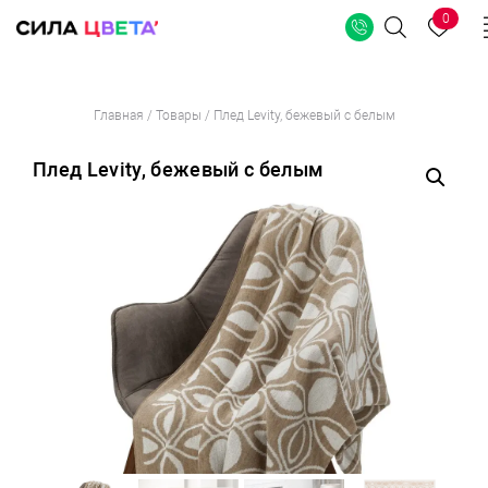
0
Поиск
Перейти
Главная
/
Товары
/
Плед Levity, бежевый с белым
к
содержимому
Плед Levity, бежевый с белым