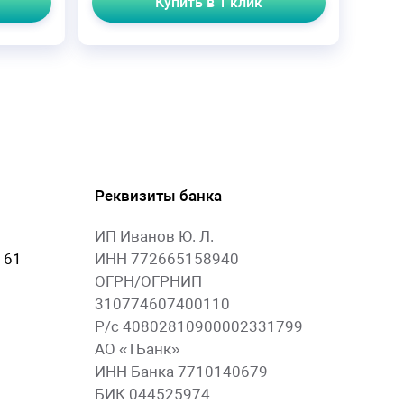
Купить в 1 клик
Реквизиты банка
ИП Иванов Ю. Л.
 61
ИНН 772665158940
ОГРН/ОГРНИП
310774607400110
Р/с 40802810900002331799
АО «ТБанк»
ИНН Банка 7710140679
БИК 044525974