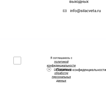
выходных
info@silacveta.ru
Я соглашаюсь с
политикой
конфиденциальности
и
согласием на
Политика конфиденциальност
обработку
персональных
данных