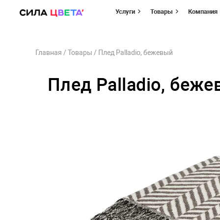
Услуги
Товары
Компания
Перейти
Главная
/
Товары
/
Плед Palladio, бежевый
к
содержимому
Плед Palladio, беж