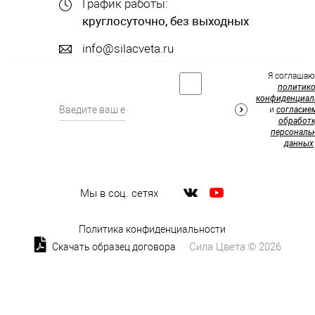
График работы:
круглосуточно, без выходных
info@silacveta.ru
Я соглашаю
политик
конфиденциал
и
согласие
обработк
персональ
данных
Мы в соц. сетях
Политика конфиденциальности
Сила Цвета © 2026
Скачать образец договора