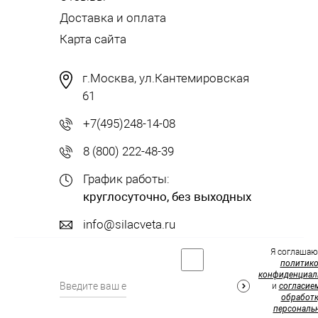
Доставка и оплата
Карта сайта
г.Москва, ул.Кантемировская
61
+7(495)248-14-08
8 (800) 222-48-39
График работы:
круглосуточно, без выходных
info@silacveta.ru
Я соглашаю
политик
конфиденциал
и
согласие
обработк
персональ