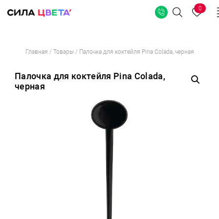
0
Поиск
Перейти
Главная
/
Товары
/
Палочка для коктейля Pina Colada, черная
к
содержимому
Палочка для коктейля Pina Colada,
черная