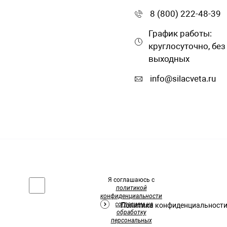
8 (800) 222-48-39
График работы:
круглосуточно, без
выходных
info@silacveta.ru
Я соглашаюсь с
политикой
конфиденциальности
и
согласием на
Политика конфиденциальност
обработку
персональных