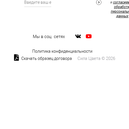
и
согласие
обработк
персональ
данных
Мы в соц. сетях
Политика конфиденциальности
Сила Цвета © 2026
Скачать образец договора