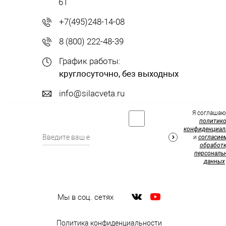
61
+7(495)248-14-08
8 (800) 222-48-39
График работы:
круглосуточно, без выходных
info@silacveta.ru
Я соглашаю
политик
конфиденциал
и
согласие
обработк
персональ
данных
Мы в соц. сетях
Политика конфиденциальности