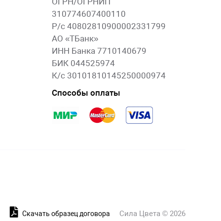
ОГРН/ОГРНИП
310774607400110
Р/с 40802810900002331799
АО «ТБанк»
ИНН Банка 7710140679
БИК 044525974
К/с 30101810145250000974
Способы оплаты
Сила Цвета © 2026
и
Скачать образец договора