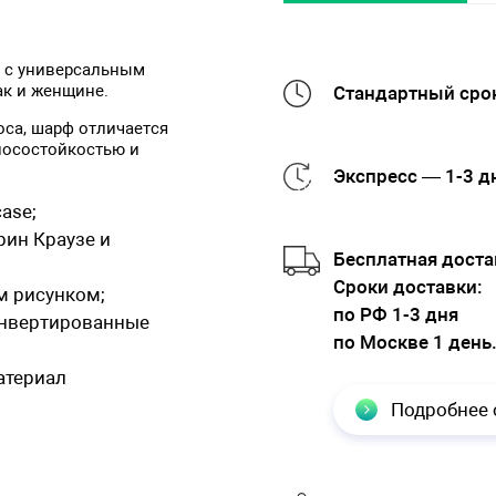
а с универсальным
ак и женщине.
Стандартный срок
оса, шарф отличается
носостойкостью и
Экспресс — 1-3 д
ase;
рин Краузе и
Бесплатная доста
Cроки доставки:
м рисунком;
по РФ 1-3 дня
 инвертированные
по Москве 1 день
атериал
Подробнее 