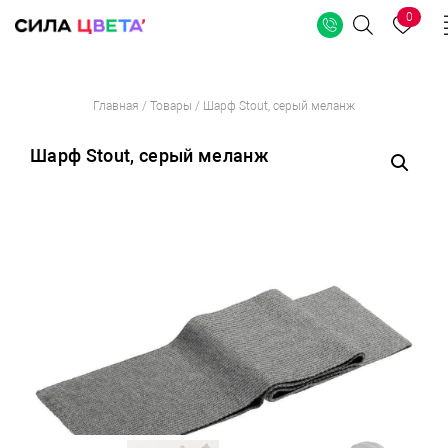
0
Поиск
Перейти
Главная
/
Товары
/
Шарф Stout, серый меланж
к
содержимому
Шарф Stout, серый меланж