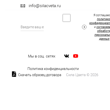
info@silacveta.ru
Я соглашаю
политик
конфиденциал
и
согласие
обработк
персональ
данных
Мы в соц. сетях
Политика конфиденциальности
Сила Цвета © 2026
Скачать образец договора